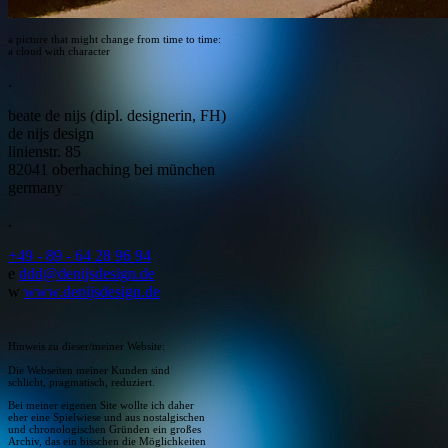
a picture that might change from time to time:
a cloud with character
.
beate de nijs (dipl. designerin, FH)
de nijs design
linienstr. 85
82041 oberhaching bei münchen
germany
.
+49 - 89 - 64 28 96 94
e
ddd@denijsdesign.de
w
www.denijsdesign.de
Hinweis zu dieser/meiner Website:
Die Webseiten meiner Kunden sind
schlicht, pragmatisch, reduziert.
Bei meiner eigenen Site wollte ich daher
eher eine Spielwiese und aus nostalgischen
und chronologischen Gründen ein großes
Archiv, das ein bisschen die Möglichkeiten