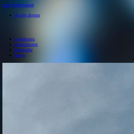
zum Seiteninhalt
de nijs design
webdesign
grafikdesign
fotografie
buero