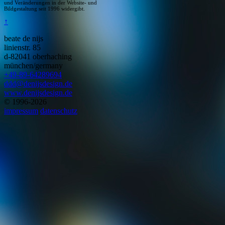
und Veränderungen in der Website- und
Bildgestaltung seit 1996 widergibt.
↑
beate de nijs
linienstr. 85
d-82041 oberhaching
münchen/germany
+49-89-64289694
ddd@denijsdesign.de
www.denijsdesign.de
© 1996-2026
impressum
datenschutz