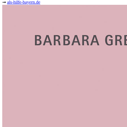
➞
als-hilfe-bayern.de